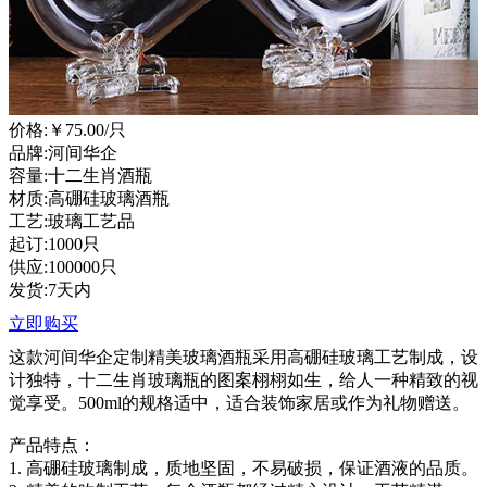
价格:
￥75.00
/只
品牌:河间华企
容量:十二生肖酒瓶
材质:高硼硅玻璃酒瓶
工艺:玻璃工艺品
起订:1000只
供应:100000只
发货:7天内
立即购买
这款河间华企定制精美玻璃酒瓶采用高硼硅玻璃工艺制成，设
计独特，十二生肖玻璃瓶的图案栩栩如生，给人一种精致的视
觉享受。500ml的规格适中，适合装饰家居或作为礼物赠送。
产品特点：
1. 高硼硅玻璃制成，质地坚固，不易破损，保证酒液的品质。